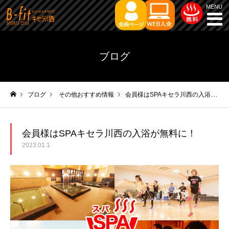
ブログ
ブログ
その他おすすめ情報
会員様はSPAキセラ川西の入浴が無料に！
ホーム
会員様はSPAキセラ川西の入浴が無料に！
2023.01.1