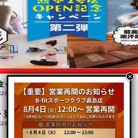
×
0
金＋事務手数料
円
は会員区分によって異なります
0
・翌月分 月会費
円
は会員区分によって異なります