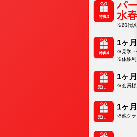
パー
水
特典3
※60代
1ヶ
※見学・
特典4
※体験利用
1ヶ
※会員様
更に…
1ヶ
※他クラ
更に…