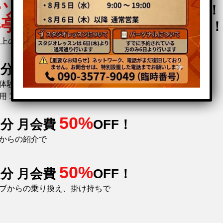
ソナル30分無料券
プレゼント！
春亭お食事券
1,000円分プレゼント
以上の方限定！！
50%
月分 月会費
OFF！
体験・ビジター後からの入会で
 1,500円にて実施
50%
月分 月会費
OFF！
からの紹介で
50%
月分 月会費
OFF！
ブからの乗り換え、掛け持ちで