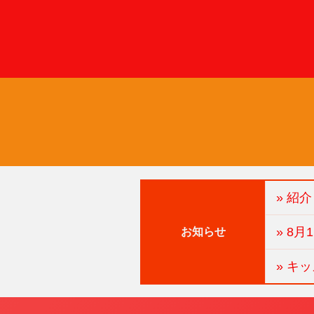
» 紹
» 8
お知らせ
» キ