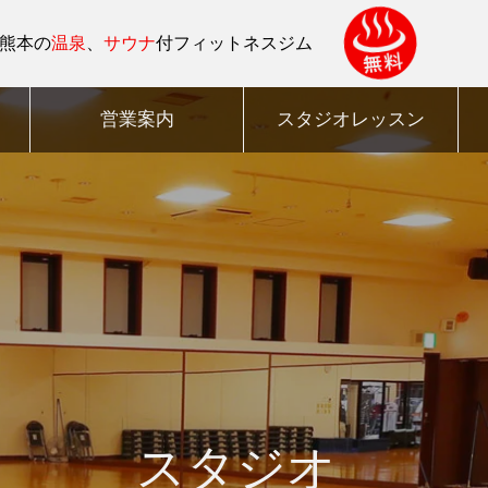
熊本の
温泉
、
サウナ
付フィットネスジム
営業案内
スタジオレッスン
スタジオ