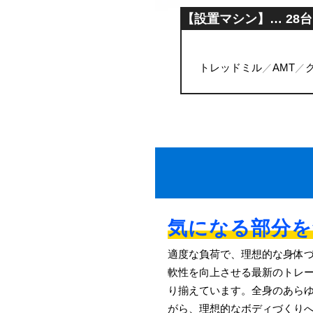
【設置マシン】… 28台
トレッドミル
AMT
気になる部分を
適度な負荷で、理想的な身体
軟性を向上させる最新のトレ
り揃えています。全身のあら
がら、理想的なボディづくりへ