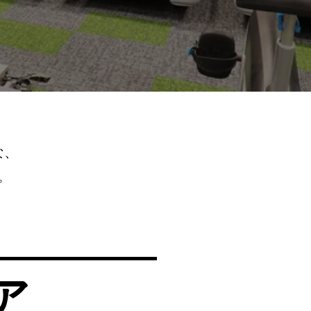
な、
。
ア