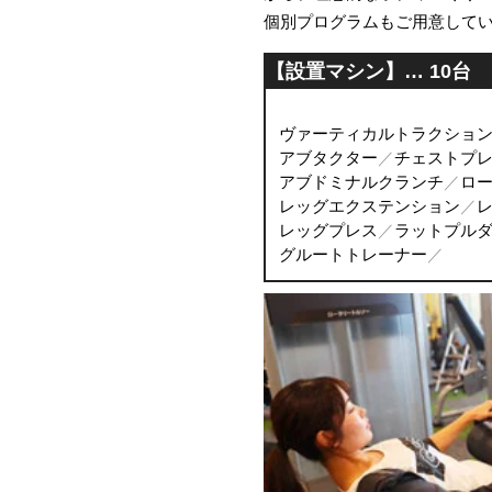
個別プログラムもご用意して
【設置マシン】… 10台
ヴァーティカルトラクショ
アブタクター
チェストプ
アブドミナルクランチ
ロ
レッグエクステンション
レッグプレス
ラットプルダ
グルートトレーナー