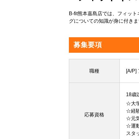
B-fit熊本嘉島店では、フ
グについての知識が身に付きま
募集要項
職種
[A/
18歳
☆大
☆経
応募資格
☆元
☆運
スタ