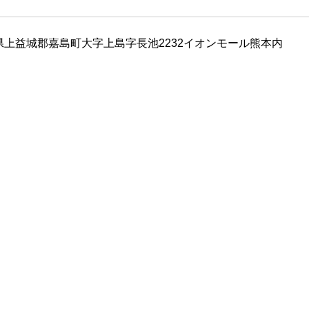
県上益城郡嘉島町大字上島字長池2232イオンモール熊本内