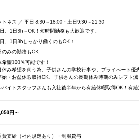
トネス ／ 平日 8:30～18:00・土日9:30～21:30
2日、1日3h～OK！短時間勤務も大歓迎です。
5日、1日8hしっかり働くのもOK！
日のみの勤務もOK
み希望100％可能です！
月休み希望を伺う為、子供さんの学校行事や、プライべート優
年始・お盆休暇取得OK、子供さんの長期休み時期のみシフト減
ルバイトスタッフさんも入社後半年から有給休暇取得OK！有給消
1,050円～
通費支給（社内規定あり）・制服貸与