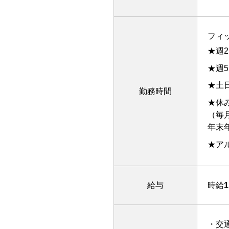
フィッ
★週
★週
★土
勤務時間
★休
（毎
年末
★ア
給与
時給
・交