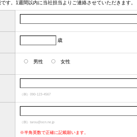
能です。1週間以内に当社担当よりご連絡させていただきます。
歳
男性
女性
（例）090-123-4567
（例）tarou@ocn.ne.jp
※半角英数で正確に記載願います。