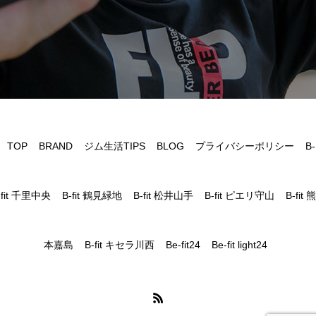
TOP
BRAND
ジム生活TIPS
BLOG
プライバシーポリシー
B-
fit 千里中央
B-fit 鶴見緑地
B-fit 松井山手
B-fit ピエリ守山
B-fit 熊
本嘉島
B-fit キセラ川西
Be-fit24
Be-fit light24