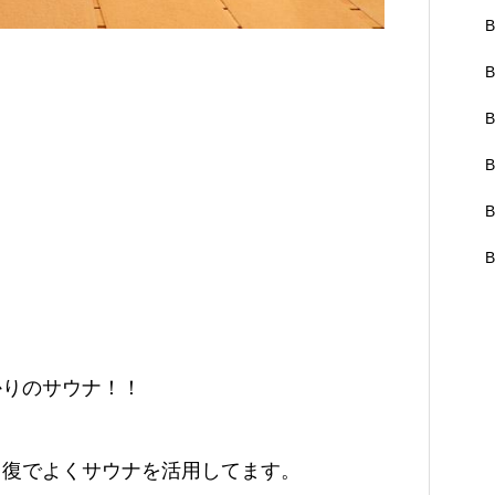
B
B
B
B
B
B
かりのサウナ！！
回復でよくサウナを活用してます。