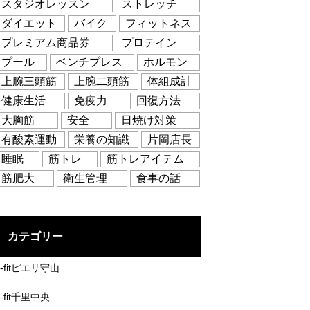
スタジオレッスン
ストレッチ
ダイエット
バイク
フィットネス
プレミアム商品券
プロテイン
プール
ベンチプレス
ホルモン
上腕三頭筋
上腕二頭筋
体組成計
健康生活
免疫力
回復方法
大胸筋
安全
日焼け対策
有酸素運動
栄養の知識
片岡店長
睡眠
筋トレ
筋トレアイテム
筋肥大
衛生管理
食事の話
カテゴリー
B-fitピエリ守山
-fit千里中央