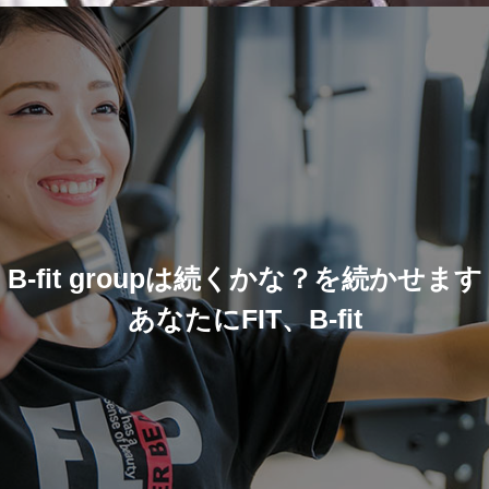
B-fit groupは続くかな？を続かせます
あなたにFIT、B-fit