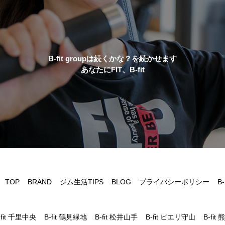
B-fit groupは続くかな？を続かせます
あなたにFIT、B-fit
TOP
BRAND
ジム生活TIPS
BLOG
プライバシーポリシー
B-
fit 千里中央
B-fit 鶴見緑地
B-fit 松井山手
B-fit ピエリ守山
B-fit 熊