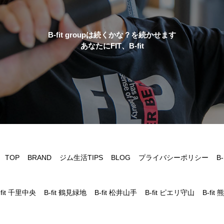
B-fit groupは続くかな？を続かせます
あなたにFIT、B-fit
TOP
BRAND
ジム生活TIPS
BLOG
プライバシーポリシー
B-
fit 千里中央
B-fit 鶴見緑地
B-fit 松井山手
B-fit ピエリ守山
B-fit 熊