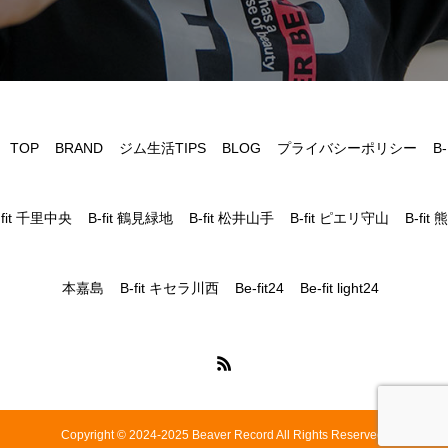
TOP
BRAND
ジム生活TIPS
BLOG
プライバシーポリシー
B-
fit 千里中央
B-fit 鶴見緑地
B-fit 松井山手
B-fit ピエリ守山
B-fit 熊
本嘉島
B-fit キセラ川西
Be-fit24
Be-fit light24
Copyright © 2024-2025 Beaver Record All Rights Reserved.