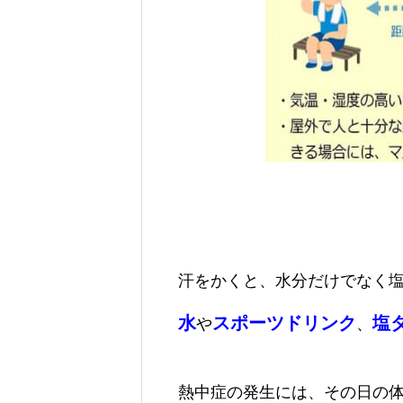
汗をかくと、水分だけでなく
水
スポーツドリンク
塩
や
、
熱中症の発生には、その日の