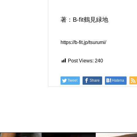
著：B-fit鶴見緑地
https://b-fit.jp/tsurumi/
Post Views:
240
Tweet
Share
Hatena