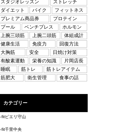
スタジオレッスン
ストレッチ
ダイエット
バイク
フィットネス
プレミアム商品券
プロテイン
プール
ベンチプレス
ホルモン
上腕三頭筋
上腕二頭筋
体組成計
健康生活
免疫力
回復方法
大胸筋
安全
日焼け対策
有酸素運動
栄養の知識
片岡店長
睡眠
筋トレ
筋トレアイテム
筋肥大
衛生管理
食事の話
カテゴリー
B-fitピエリ守山
-fit千里中央