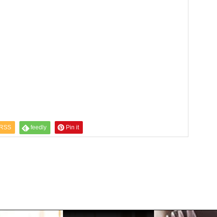
RSS
feedly
Pin it