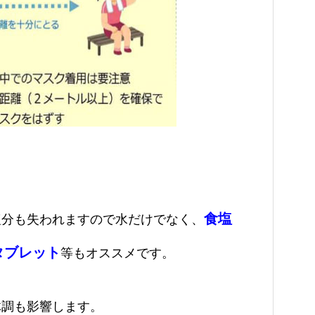
食塩
塩分も
失われますので水だけでなく、
タブレット
等もオススメ
です。
体調も影響します。