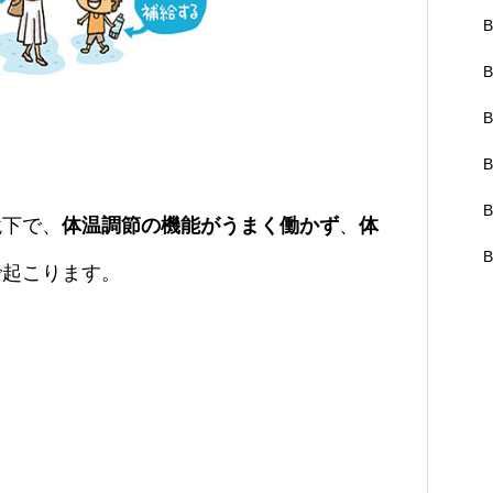
B
B
B
B
B
境下で、
体温調節の機能がうまく働かず
、
体
B
で起こります。