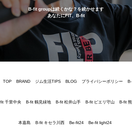
B-fit groupは続くかな？を続かせます
あなたにFIT、B-fit
TOP
BRAND
ジム生活TIPS
BLOG
プライバシーポリシー
B-
fit 千里中央
B-fit 鶴見緑地
B-fit 松井山手
B-fit ピエリ守山
B-fit 熊
本嘉島
B-fit キセラ川西
Be-fit24
Be-fit light24