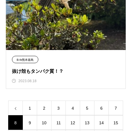
B-fit熊本嘉島
抜け殻もタンパク質！？
2023.08.18
1
2
3
4
5
6
7
8
9
10
11
12
13
14
15