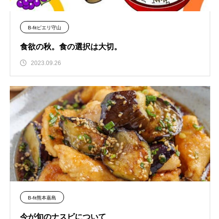
B-fitピエリ守山
食欲の秋。食の選択は大切。
2023.09.26
B-fit熊本嘉島
今が旬のナスビについて