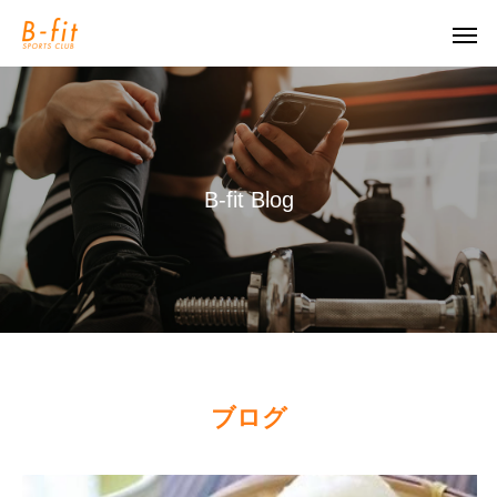
B
-
f
i
t
B
l
o
g
ブログ