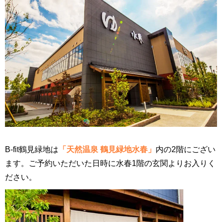
B-fit鶴見緑地は
「天然温泉 鶴見緑地水春」
内の2階にござい
ます。ご予約いただいた日時に水春1階の玄関よりお入りく
ださい。