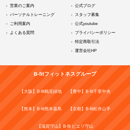
営業のご案内
公式ブログ
パーソナルトレーニング
スタッフ募集
ご利用案内
公式youtube
よくある質問
プライバシーポリシー
特定商取引法
運営会社HP
B-fitフィットネスグループ
【大阪】B-fit鶴見緑地
【豊中】B-fit千里中央
【熊本】B-fit熊本嘉島
【京都】B-fit松井山手
【滋賀守山】B-fit ピエリ守山