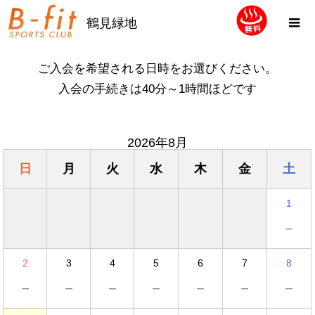
鶴見緑地
ご入会を希望される日時をお選びください。
入会の手続きは40分～1時間ほどです
2026年8月
日
月
火
水
木
金
土
1
－
2
3
4
5
6
7
8
－
－
－
－
－
－
－