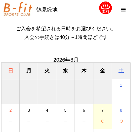
鶴見緑地
ご入会を希望される日時をお選びください。
入会の手続きは40分～1時間ほどです
2026年8月
日
月
火
水
木
金
土
1
－
2
3
4
5
6
7
8
－
－
－
－
－
○
○