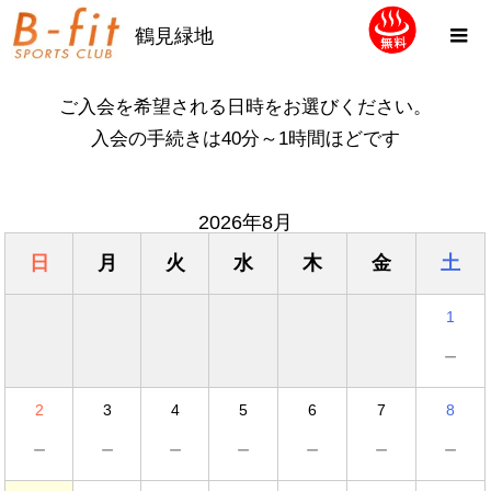
鶴見緑地
ご入会を希望される日時をお選びください。
入会の手続きは40分～1時間ほどです
2026年8月
日
月
火
水
木
金
土
1
－
2
3
4
5
6
7
8
－
－
－
－
－
－
－